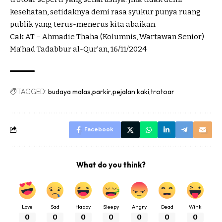
kesehatan, setidaknya demi rasa syukur punya ruang
publik yang terus-menerus kita abaikan.
Cak AT – Ahmadie Thaha (Kolumnis, Wartawan Senior)
Ma’had Tadabbur al-Qur’an, 16/11/2024
budaya malas
parkir
pejalan kaki
trotoar
TAGGED:
Facebook
What do you think?
Love
Sad
Happy
Sleepy
Angry
Dead
Wink
0
0
0
0
0
0
0