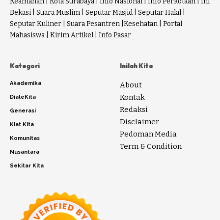
Keamanan
|
Kota Surabaya
|
Info Nasional
|
Info Perkotaan
|
Ini
Bekasi
|
Suara Muslim
|
Seputar Masjid
|
Seputar Halal
|
Seputar Kuliner
|
Suara Pesantren
|
Kesehatan
|
Portal
Mahasiswa
|
Kirim Artikel
|
Info Pasar
Kategori
Inilah Kita
Akademika
About
Kontak
DialeKita
Redaksi
Generasi
Disclaimer
Kiat Kita
Pedoman Media
Komunitas
Term & Condition
Nusantara
Sekitar Kita