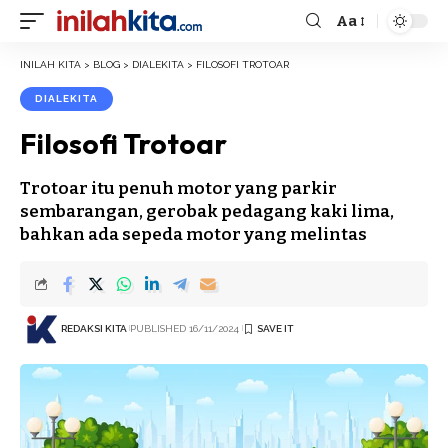
Aa
Font
Resizer
INILAH KITA
>
BLOG
>
DIALEKITA
>
FILOSOFI TROTOAR
DIALEKITA
Filosofi Trotoar
Trotoar itu penuh motor yang parkir
sembarangan, gerobak pedagang kaki lima,
bahkan ada sepeda motor yang melintas
REDAKSI KITA
PUBLISHED 16/11/2024