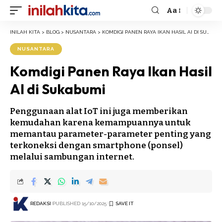
Aa
Font
Resizer
INILAH KITA
>
BLOG
>
NUSANTARA
>
KOMDIGI PANEN RAYA IKAN HASIL AI DI SUKABUMI
NUSANTARA
Komdigi Panen Raya Ikan Hasil
AI di Sukabumi
Penggunaan alat IoT ini juga memberikan
kemudahan karena kemampuannya untuk
memantau parameter-parameter penting yang
terkoneksi dengan smartphone (ponsel)
melalui sambungan internet.
REDAKSI
PUBLISHED 15/10/2025