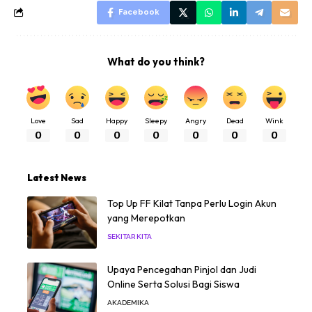
Facebook
What do you think?
Love
Sad
Happy
Sleepy
Angry
Dead
Wink
0
0
0
0
0
0
0
Latest News
Top Up FF Kilat Tanpa Perlu Login Akun
yang Merepotkan
SEKITAR KITA
Upaya Pencegahan Pinjol dan Judi
Online Serta Solusi Bagi Siswa
AKADEMIKA