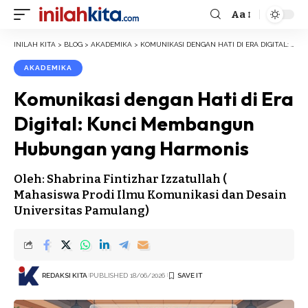
Aa
Font
Resizer
INILAH KITA
>
BLOG
>
AKADEMIKA
>
KOMUNIKASI DENGAN HATI DI ERA DIGITAL: KUNCI MEMBANGUN HUBUNGAN YANG HARMONIS
AKADEMIKA
Komunikasi dengan Hati di Era
Digital: Kunci Membangun
Hubungan yang Harmonis
Oleh: Shabrina Fintizhar Izzatullah (
Mahasiswa Prodi Ilmu Komunikasi dan Desain
Universitas Pamulang)
REDAKSI KITA
PUBLISHED 18/06/2026