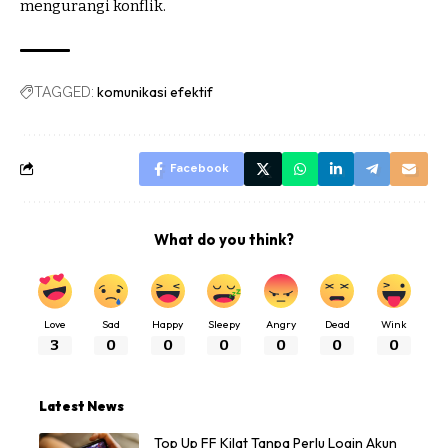
mengurangi konflik.
komunikasi efektif
TAGGED:
Facebook
What do you think?
Love
Sad
Happy
Sleepy
Angry
Dead
Wink
3
0
0
0
0
0
0
Latest News
Top Up FF Kilat Tanpa Perlu Login Akun