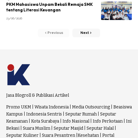
PKM Mahasiswa Unpam Bekali Remaja SMK
tentang Literasi Keuangan
23/06/2026
Previous
Next
Jasa Blogroll & Publikasi Artikel
Promo UKM
|
Wisata Indonesia
|
Media Outsourcing
|
Beasiswa
Kampus
|
Indonesia Sentris
|
Seputar Rumah
|
Seputar
Keamanan
|
Kota Surabaya
|
Info Nasional
|
Info Perkotaan
|
Ini
Bekasi
|
Suara Muslim
|
Seputar Masjid
|
Seputar Halal
|
Seputar Kuliner
|
Suara Pesantren
|
Kesehatan
|
Portal