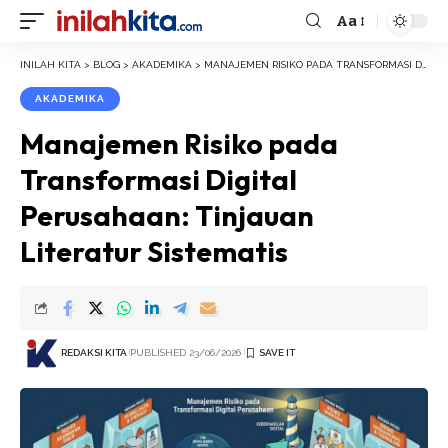
Aa
Font
Resizer
INILAH KITA
>
BLOG
>
AKADEMIKA
>
MANAJEMEN RISIKO PADA TRANSFORMASI DIGITAL PERUSAHAAN: TINJAUAN LITERATUR SISTEMATIS
AKADEMIKA
Manajemen Risiko pada
Transformasi Digital
Perusahaan: Tinjauan
Literatur Sistematis
REDAKSI KITA
PUBLISHED 23/06/2026