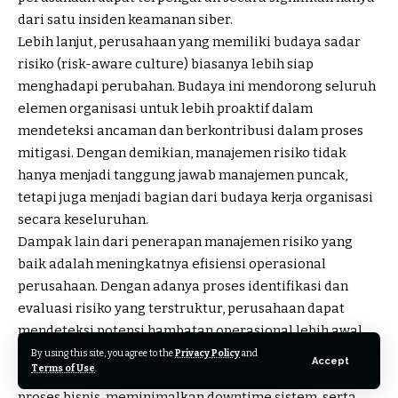
dari satu insiden keamanan siber.
Lebih lanjut, perusahaan yang memiliki budaya sadar
risiko (risk-aware culture) biasanya lebih siap
menghadapi perubahan. Budaya ini mendorong seluruh
elemen organisasi untuk lebih proaktif dalam
mendeteksi ancaman dan berkontribusi dalam proses
mitigasi. Dengan demikian, manajemen risiko tidak
hanya menjadi tanggung jawab manajemen puncak,
tetapi juga menjadi bagian dari budaya kerja organisasi
secara keseluruhan.
Dampak lain dari penerapan manajemen risiko yang
baik adalah meningkatnya efisiensi operasional
perusahaan. Dengan adanya proses identifikasi dan
evaluasi risiko yang terstruktur, perusahaan dapat
mendeteksi potensi hambatan operasional lebih awal
sebelum berkembang menjadi masalah besar. Hal ini
By using this site, you agree to the
Privacy Policy
and
Accept
Terms of Use
.
membantu organisasi mengurangi gangguan pada
proses bisnis, meminimalkan downtime sistem, serta