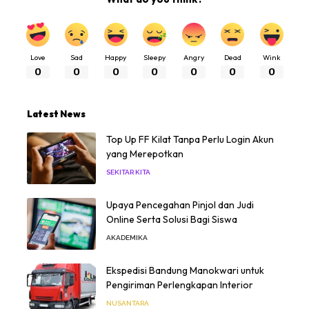
Love
Sad
Happy
Sleepy
Angry
Dead
Wink
0
0
0
0
0
0
0
Latest News
Top Up FF Kilat Tanpa Perlu Login Akun
yang Merepotkan
SEKITAR KITA
Upaya Pencegahan Pinjol dan Judi
Online Serta Solusi Bagi Siswa
AKADEMIKA
Ekspedisi Bandung Manokwari untuk
Pengiriman Perlengkapan Interior
NUSANTARA