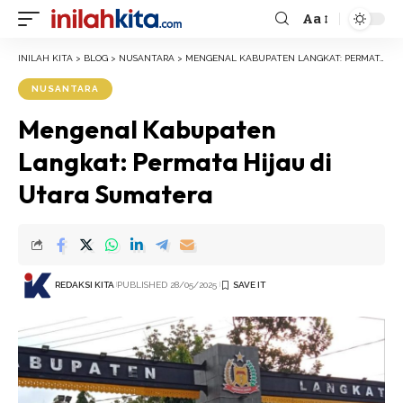
Aa
Font
Resizer
INILAH KITA
>
BLOG
>
NUSANTARA
>
MENGENAL KABUPATEN LANGKAT: PERMATA HIJAU DI UTARA SUMATERA
NUSANTARA
Mengenal Kabupaten
Langkat: Permata Hijau di
Utara Sumatera
REDAKSI KITA
PUBLISHED 28/05/2025