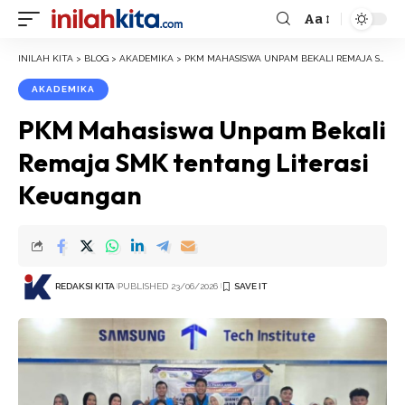
Aa
Font
Resizer
INILAH KITA
>
BLOG
>
AKADEMIKA
>
PKM MAHASISWA UNPAM BEKALI REMAJA SMK TENTANG LITERASI KEUANGAN
AKADEMIKA
PKM Mahasiswa Unpam Bekali
Remaja SMK tentang Literasi
Keuangan
REDAKSI KITA
PUBLISHED 23/06/2026