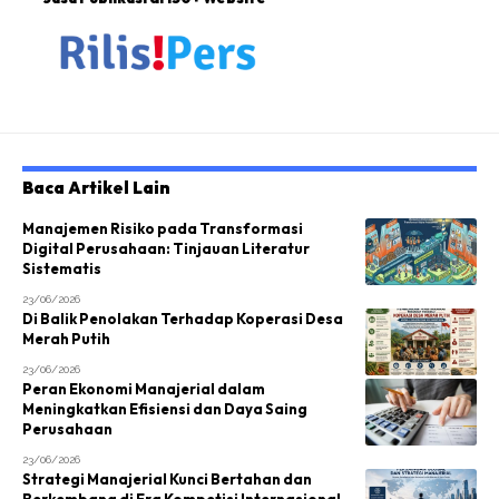
Baca Artikel Lain
Manajemen Risiko pada Transformasi
Digital Perusahaan: Tinjauan Literatur
Sistematis
23/06/2026
Di Balik Penolakan Terhadap Koperasi Desa
Merah Putih
23/06/2026
Peran Ekonomi Manajerial dalam
Meningkatkan Efisiensi dan Daya Saing
Perusahaan
23/06/2026
Strategi Manajerial Kunci Bertahan dan