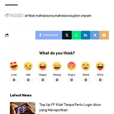
artikel mahasiswa
mahasiswa
pkm unpam
TAGGED:
Facebook
What do you think?
Love
Sad
Happy
Sleepy
Angry
Dead
Wink
0
0
0
0
0
0
0
Latest News
Top Up FF Kilat Tanpa Perlu Login Akun
yang Merepotkan