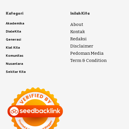
Kategori
Inilah Kita
Akademika
About
Kontak
DialeKita
Redaksi
Generasi
Disclaimer
Kiat Kita
Pedoman Media
Komunitas
Term & Condition
Nusantara
Sekitar Kita