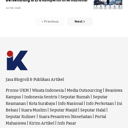
Berkembang di Era Kompetisi Internasional
22/06/2026
Previous
Next
Jasa Blogroll & Publikasi Artikel
Promo UKM
|
Wisata Indonesia
|
Media Outsourcing
|
Beasiswa
Kampus
|
Indonesia Sentris
|
Seputar Rumah
|
Seputar
Keamanan
|
Kota Surabaya
|
Info Nasional
|
Info Perkotaan
|
Ini
Bekasi
|
Suara Muslim
|
Seputar Masjid
|
Seputar Halal
|
Seputar Kuliner
|
Suara Pesantren
|
Kesehatan
|
Portal
Mahasiswa
|
Kirim Artikel
|
Info Pasar