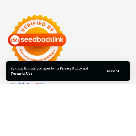
By using this site, you agree to the
Privacy Policy
and
Accept
Terms of Use
.