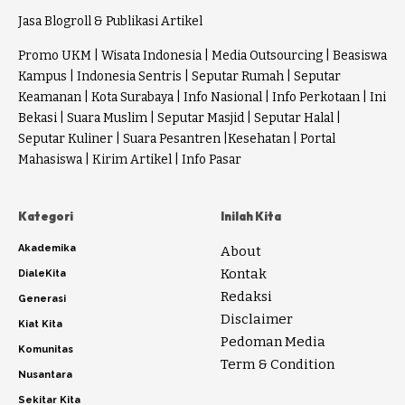
Jasa Blogroll & Publikasi Artikel
Promo UKM
|
Wisata Indonesia
|
Media Outsourcing
|
Beasiswa
Kampus
|
Indonesia Sentris
|
Seputar Rumah
|
Seputar
Keamanan
|
Kota Surabaya
|
Info Nasional
|
Info Perkotaan
|
Ini
Bekasi
|
Suara Muslim
|
Seputar Masjid
|
Seputar Halal
|
Seputar Kuliner
|
Suara Pesantren
|
Kesehatan
|
Portal
Mahasiswa
|
Kirim Artikel
|
Info Pasar
Kategori
Inilah Kita
Akademika
About
Kontak
DialeKita
Redaksi
Generasi
Disclaimer
Kiat Kita
Pedoman Media
Komunitas
Term & Condition
Nusantara
Sekitar Kita