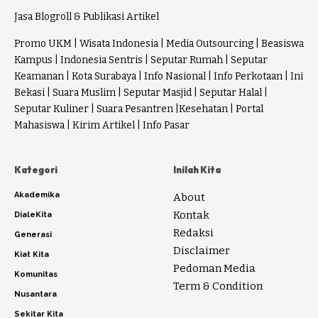
Jasa Blogroll & Publikasi Artikel
Promo UKM
|
Wisata Indonesia
|
Media Outsourcing
|
Beasiswa
Kampus
|
Indonesia Sentris
|
Seputar Rumah
|
Seputar
Keamanan
|
Kota Surabaya
|
Info Nasional
|
Info Perkotaan
|
Ini
Bekasi
|
Suara Muslim
|
Seputar Masjid
|
Seputar Halal
|
Seputar Kuliner
|
Suara Pesantren
|
Kesehatan
|
Portal
Mahasiswa
|
Kirim Artikel
|
Info Pasar
Kategori
Inilah Kita
Akademika
About
Kontak
DialeKita
Redaksi
Generasi
Disclaimer
Kiat Kita
Pedoman Media
Komunitas
Term & Condition
Nusantara
Sekitar Kita