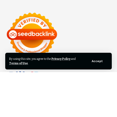
By using this site, you agree to the
Privacy Policy
and
Accept
Terms of Use
.