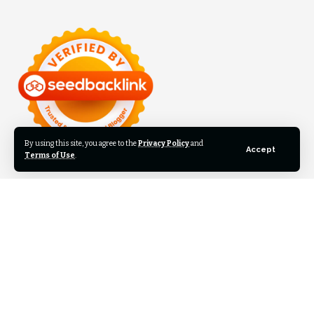
By using this site, you agree to the
Privacy Policy
and
Accept
Terms of Use
.
©2024 Inilah Kita