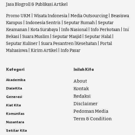
Jasa Blogroll & Publikasi Artikel
Promo UKM
|
Wisata Indonesia
|
Media Outsourcing
|
Beasiswa
Kampus
|
Indonesia Sentris
|
Seputar Rumah
|
Seputar
Keamanan
|
Kota Surabaya
|
Info Nasional
|
Info Perkotaan
|
Ini
Bekasi
|
Suara Muslim
|
Seputar Masjid
|
Seputar Halal
|
Seputar Kuliner
|
Suara Pesantren
|
Kesehatan
|
Portal
Mahasiswa
|
Kirim Artikel
|
Info Pasar
Kategori
Inilah Kita
Akademika
About
Kontak
DialeKita
Redaksi
Generasi
Disclaimer
Kiat Kita
Pedoman Media
Komunitas
Term & Condition
Nusantara
Sekitar Kita