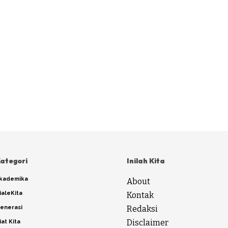
ategori
Inilah Kita
kademika
About
ialeKita
Kontak
enerasi
Redaksi
Disclaimer
iat Kita