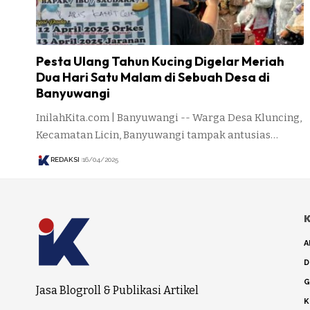
Pesta Ulang Tahun Kucing Digelar Meriah
Dua Hari Satu Malam di Sebuah Desa di
Banyuwangi
InilahKita.com | Banyuwangi -- Warga Desa Kluncing,
Kecamatan Licin, Banyuwangi tampak antusias…
REDAKSI
16/04/2025
K
A
D
G
Jasa Blogroll & Publikasi Artikel
K