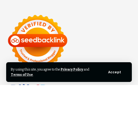
By using this site, you agree to the
Privacy Policy
and
Accept
Terms of Use
.