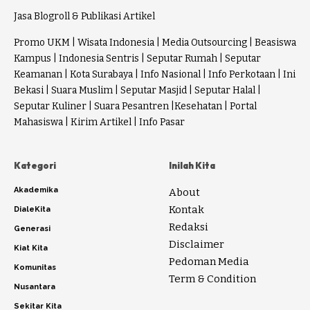
Jasa Blogroll & Publikasi Artikel
Promo UKM
|
Wisata Indonesia
|
Media Outsourcing
|
Beasiswa
Kampus
|
Indonesia Sentris
|
Seputar Rumah
|
Seputar
Keamanan
|
Kota Surabaya
|
Info Nasional
|
Info Perkotaan
|
Ini
Bekasi
|
Suara Muslim
|
Seputar Masjid
|
Seputar Halal
|
Seputar Kuliner
|
Suara Pesantren
|
Kesehatan
|
Portal
Mahasiswa
|
Kirim Artikel
|
Info Pasar
Kategori
Inilah Kita
Akademika
About
Kontak
DialeKita
Redaksi
Generasi
Disclaimer
Kiat Kita
Pedoman Media
Komunitas
Term & Condition
Nusantara
Sekitar Kita