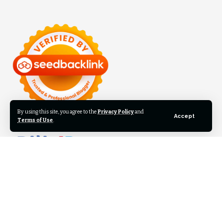
By using this site, you agree to the
Privacy Policy
and
Accept
Terms of Use
.