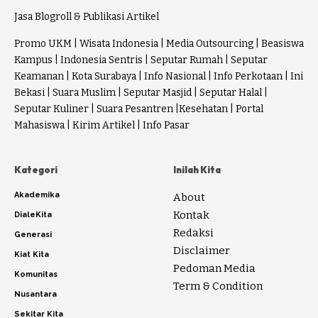
Jasa Blogroll & Publikasi Artikel
Promo UKM
|
Wisata Indonesia
|
Media Outsourcing
|
Beasiswa
Kampus
|
Indonesia Sentris
|
Seputar Rumah
|
Seputar
Keamanan
|
Kota Surabaya
|
Info Nasional
|
Info Perkotaan
|
Ini
Bekasi
|
Suara Muslim
|
Seputar Masjid
|
Seputar Halal
|
Seputar Kuliner
|
Suara Pesantren
|
Kesehatan
|
Portal
Mahasiswa
|
Kirim Artikel
|
Info Pasar
Kategori
Inilah Kita
Akademika
About
Kontak
DialeKita
Redaksi
Generasi
Disclaimer
Kiat Kita
Pedoman Media
Komunitas
Term & Condition
Nusantara
Sekitar Kita