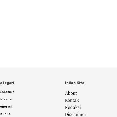
ategori
Inilah Kita
kademika
About
ialeKita
Kontak
enerasi
Redaksi
Disclaimer
iat Kita