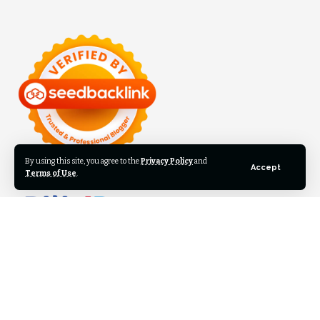
By using this site, you agree to the
Privacy Policy
and
Accept
Terms of Use
.