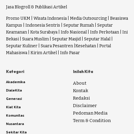
Jasa Blogroll & Publikasi Artikel
Promo UKM
|
Wisata Indonesia
|
Media Outsourcing
|
Beasiswa
Kampus
|
Indonesia Sentris
|
Seputar Rumah
|
Seputar
Keamanan
|
Kota Surabaya
|
Info Nasional
|
Info Perkotaan
|
Ini
Bekasi
|
Suara Muslim
|
Seputar Masjid
|
Seputar Halal
|
Seputar Kuliner
|
Suara Pesantren
|
Kesehatan
|
Portal
Mahasiswa
|
Kirim Artikel
|
Info Pasar
Kategori
Inilah Kita
Akademika
About
Kontak
DialeKita
Redaksi
Generasi
Disclaimer
Kiat Kita
Pedoman Media
Komunitas
Term & Condition
Nusantara
Sekitar Kita