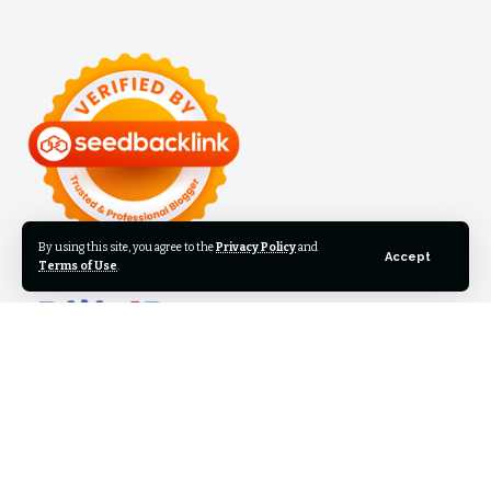
By using this site, you agree to the
Privacy Policy
and
Accept
Terms of Use
.