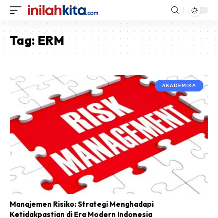
Tag:
ERM
AKADEMIKA
Manajemen Risiko: Strategi Menghadapi
Ketidakpastian di Era Modern Indonesia