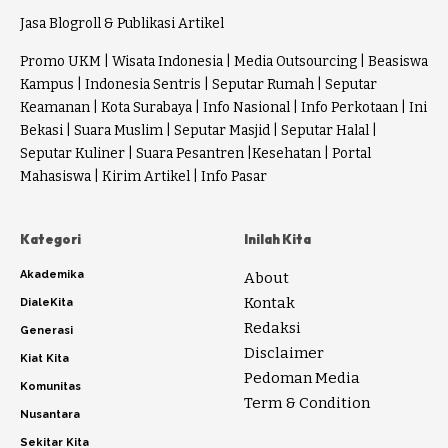
Jasa Blogroll & Publikasi Artikel
Promo UKM
|
Wisata Indonesia
|
Media Outsourcing
|
Beasiswa
Kampus
|
Indonesia Sentris
|
Seputar Rumah
|
Seputar
Keamanan
|
Kota Surabaya
|
Info Nasional
|
Info Perkotaan
|
Ini
Bekasi
|
Suara Muslim
|
Seputar Masjid
|
Seputar Halal
|
Seputar Kuliner
|
Suara Pesantren
|
Kesehatan
|
Portal
Mahasiswa
|
Kirim Artikel
|
Info Pasar
Kategori
Inilah Kita
Akademika
About
Kontak
DialeKita
Redaksi
Generasi
Disclaimer
Kiat Kita
Pedoman Media
Komunitas
Term & Condition
Nusantara
Sekitar Kita