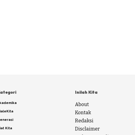
ategori
Inilah Kita
kademika
About
ialeKita
Kontak
enerasi
Redaksi
Disclaimer
iat Kita