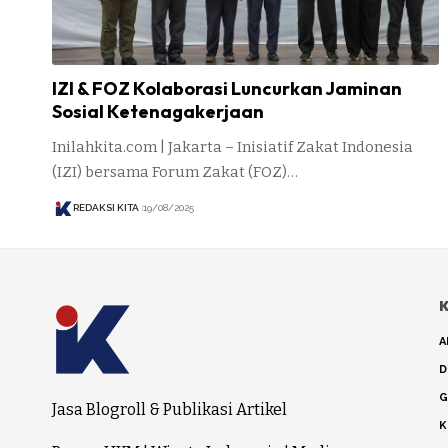
IZI & FOZ Kolaborasi Luncurkan Jaminan
Sosial Ketenagakerjaan
Inilahkita.com | Jakarta – Inisiatif Zakat Indonesia
(IZI) bersama Forum Zakat (FOZ)…
REDAKSI KITA
19/08/2025
K
A
D
G
Jasa Blogroll & Publikasi Artikel
K