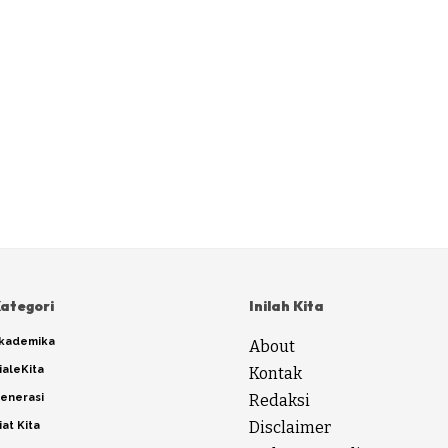
ategori
Inilah Kita
kademika
About
ialeKita
Kontak
enerasi
Redaksi
Disclaimer
iat Kita