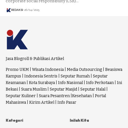
corporate social responsibility (CSR)…
REDAKSI
26/04/2025
Jasa Blogroll & Publikasi Artikel
Promo UKM
|
Wisata Indonesia
|
Media Outsourcing
|
Beasiswa
Kampus
|
Indonesia Sentris
|
Seputar Rumah
|
Seputar
Keamanan
|
Kota Surabaya
|
Info Nasional
|
Info Perkotaan
|
Ini
Bekasi
|
Suara Muslim
|
Seputar Masjid
|
Seputar Halal
|
Seputar Kuliner
|
Suara Pesantren
|
Kesehatan
|
Portal
Mahasiswa
|
Kirim Artikel
|
Info Pasar
Kategori
Inilah Kita