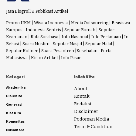
Jasa Blogroll & Publikasi Artikel
Promo UKM
|
Wisata Indonesia
|
Media Outsourcing
|
Beasiswa
Kampus
|
Indonesia Sentris
|
Seputar Rumah
|
Seputar
Keamanan
|
Kota Surabaya
|
Info Nasional
|
Info Perkotaan
|
Ini
Bekasi
|
Suara Muslim
|
Seputar Masjid
|
Seputar Halal
|
Seputar Kuliner
|
Suara Pesantren
|
Kesehatan
|
Portal
Mahasiswa
|
Kirim Artikel
|
Info Pasar
Kategori
Inilah Kita
Akademika
About
Kontak
DialeKita
Redaksi
Generasi
Disclaimer
Kiat Kita
Pedoman Media
Komunitas
Term & Condition
Nusantara