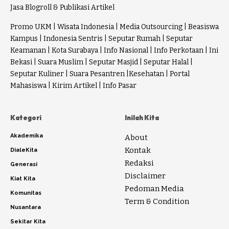
Jasa Blogroll & Publikasi Artikel
Promo UKM
|
Wisata Indonesia
|
Media Outsourcing
|
Beasiswa
Kampus
|
Indonesia Sentris
|
Seputar Rumah
|
Seputar
Keamanan
|
Kota Surabaya
|
Info Nasional
|
Info Perkotaan
|
Ini
Bekasi
|
Suara Muslim
|
Seputar Masjid
|
Seputar Halal
|
Seputar Kuliner
|
Suara Pesantren
|
Kesehatan
|
Portal
Mahasiswa
|
Kirim Artikel
|
Info Pasar
Kategori
Inilah Kita
Akademika
About
Kontak
DialeKita
Redaksi
Generasi
Disclaimer
Kiat Kita
Pedoman Media
Komunitas
Term & Condition
Nusantara
Sekitar Kita