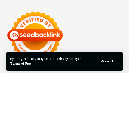
By using this site, you agree to the
Privacy Policy
and
Accept
Terms of Use
.
©2024 Inilah Kita