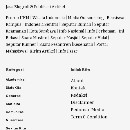
Jasa Blogroll & Publikasi Artikel
Promo UKM
|
Wisata Indonesia
|
Media Outsourcing
|
Beasiswa
Kampus
|
Indonesia Sentris
|
Seputar Rumah
|
Seputar
Keamanan
|
Kota Surabaya
|
Info Nasional
|
Info Perkotaan
|
Ini
Bekasi
|
Suara Muslim
|
Seputar Masjid
|
Seputar Halal
|
Seputar Kuliner
|
Suara Pesantren
|
Kesehatan
|
Portal
Mahasiswa
|
Kirim Artikel
|
Info Pasar
Kategori
Inilah Kita
Akademika
About
Kontak
DialeKita
Redaksi
Generasi
Disclaimer
Kiat Kita
Pedoman Media
Komunitas
Term & Condition
Nusantara
Sekitar Kita