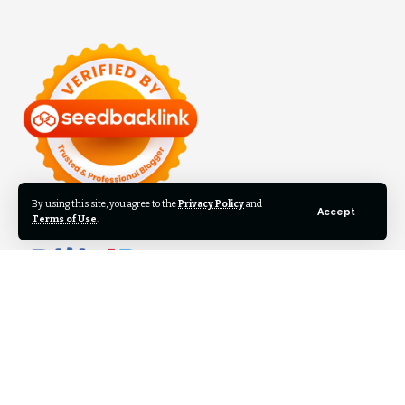
By using this site, you agree to the
Privacy Policy
and
Accept
Terms of Use
.