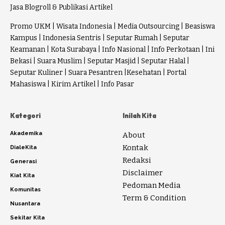
Jasa Blogroll & Publikasi Artikel
Promo UKM
|
Wisata Indonesia
|
Media Outsourcing
|
Beasiswa
Kampus
|
Indonesia Sentris
|
Seputar Rumah
|
Seputar
Keamanan
|
Kota Surabaya
|
Info Nasional
|
Info Perkotaan
|
Ini
Bekasi
|
Suara Muslim
|
Seputar Masjid
|
Seputar Halal
|
Seputar Kuliner
|
Suara Pesantren
|
Kesehatan
|
Portal
Mahasiswa
|
Kirim Artikel
|
Info Pasar
Kategori
Inilah Kita
Akademika
About
Kontak
DialeKita
Redaksi
Generasi
Disclaimer
Kiat Kita
Pedoman Media
Komunitas
Term & Condition
Nusantara
Sekitar Kita