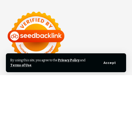
By using this site, you agree to the
Privacy Policy
and
Accept
Terms of Use
.
©2024 Inilah Kita