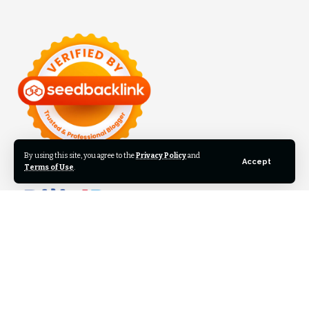
By using this site, you agree to the
Privacy Policy
and
Accept
Terms of Use
.