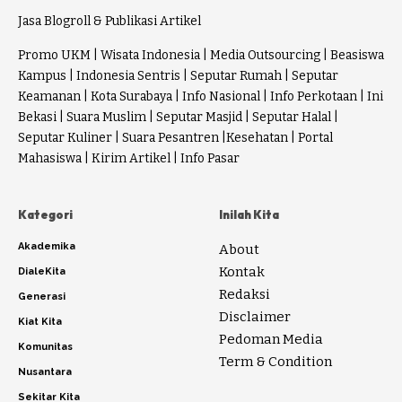
Jasa Blogroll & Publikasi Artikel
Promo UKM
|
Wisata Indonesia
|
Media Outsourcing
|
Beasiswa
Kampus
|
Indonesia Sentris
|
Seputar Rumah
|
Seputar
Keamanan
|
Kota Surabaya
|
Info Nasional
|
Info Perkotaan
|
Ini
Bekasi
|
Suara Muslim
|
Seputar Masjid
|
Seputar Halal
|
Seputar Kuliner
|
Suara Pesantren
|
Kesehatan
|
Portal
Mahasiswa
|
Kirim Artikel
|
Info Pasar
Kategori
Inilah Kita
Akademika
About
Kontak
DialeKita
Redaksi
Generasi
Disclaimer
Kiat Kita
Pedoman Media
Komunitas
Term & Condition
Nusantara
Sekitar Kita