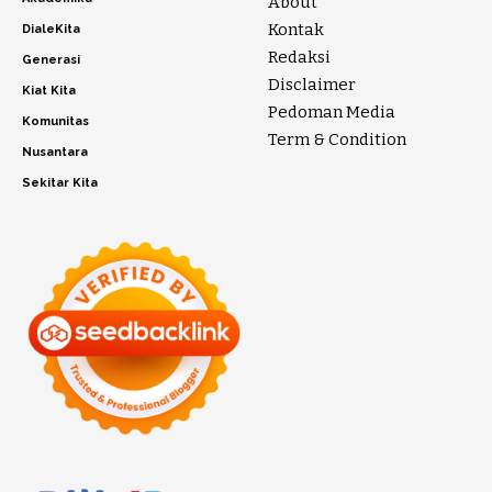
About
Kontak
DialeKita
Redaksi
Generasi
Disclaimer
Kiat Kita
Pedoman Media
Komunitas
Term & Condition
Nusantara
Sekitar Kita