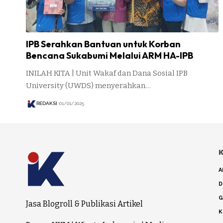
IPB Serahkan Bantuan untuk Korban
Bencana Sukabumi Melalui ARM HA-IPB
INILAH KITA | Unit Wakaf dan Dana Sosial IPB
University (UWDS) menyerahkan…
REDAKSI
01/01/2025
K
A
D
G
Jasa Blogroll & Publikasi Artikel
K