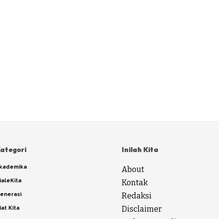
ategori
Inilah Kita
kademika
About
ialeKita
Kontak
enerasi
Redaksi
Disclaimer
iat Kita