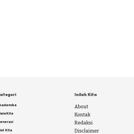
ategori
Inilah Kita
kademika
About
ialeKita
Kontak
enerasi
Redaksi
Disclaimer
iat Kita