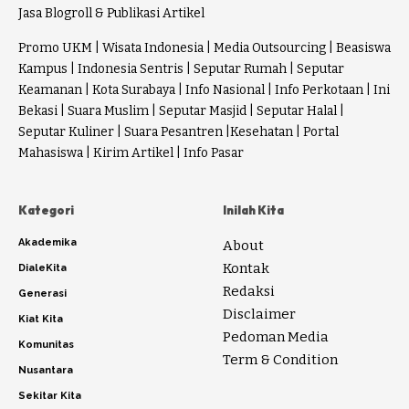
Jasa Blogroll & Publikasi Artikel
Promo UKM
|
Wisata Indonesia
|
Media Outsourcing
|
Beasiswa
Kampus
|
Indonesia Sentris
|
Seputar Rumah
|
Seputar
Keamanan
|
Kota Surabaya
|
Info Nasional
|
Info Perkotaan
|
Ini
Bekasi
|
Suara Muslim
|
Seputar Masjid
|
Seputar Halal
|
Seputar Kuliner
|
Suara Pesantren
|
Kesehatan
|
Portal
Mahasiswa
|
Kirim Artikel
|
Info Pasar
Kategori
Inilah Kita
Akademika
About
Kontak
DialeKita
Redaksi
Generasi
Disclaimer
Kiat Kita
Pedoman Media
Komunitas
Term & Condition
Nusantara
Sekitar Kita