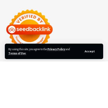
By using this site, you agree to the
Privacy Policy
and
Accept
Terms of Use
.
©2024 Inilah Kita