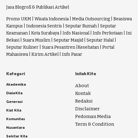
Jasa Blogroll & Publikasi Artikel
Promo UKM
|
Wisata Indonesia
|
Media Outsourcing
|
Beasiswa
Kampus
|
Indonesia Sentris
|
Seputar Rumah
|
Seputar
Keamanan
|
Kota Surabaya
|
Info Nasional
|
Info Perkotaan
|
Ini
Bekasi
|
Suara Muslim
|
Seputar Masjid
|
Seputar Halal
|
Seputar Kuliner
|
Suara Pesantren
|
Kesehatan
|
Portal
Mahasiswa
|
Kirim Artikel
|
Info Pasar
Kategori
Inilah Kita
Akademika
About
Kontak
DialeKita
Redaksi
Generasi
Disclaimer
Kiat Kita
Pedoman Media
Komunitas
Term & Condition
Nusantara
Sekitar Kita