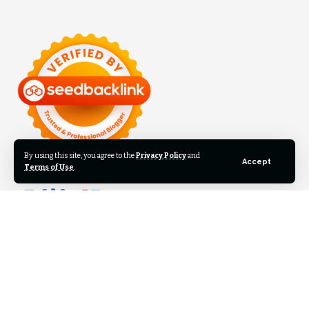
By using this site, you agree to the
Privacy Policy
and
Accept
Terms of Use
.