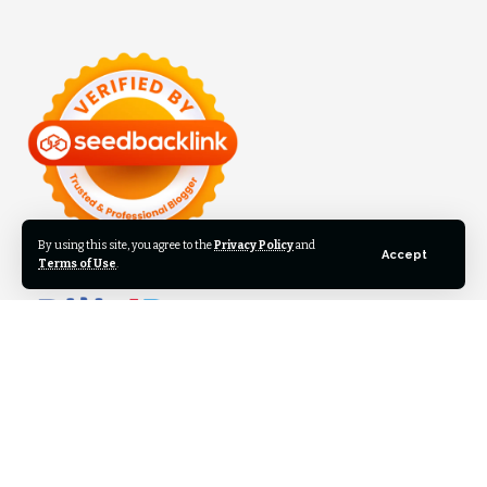
By using this site, you agree to the
Privacy Policy
and
Accept
Terms of Use
.