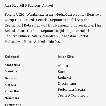
Jasa Blogroll & Publikasi Artikel
Promo UKM
|
Wisata Indonesia
|
Media Outsourcing
|
Beasiswa
Kampus
|
Indonesia Sentris
|
Seputar Rumah
|
Seputar
Keamanan
|
Kota Surabaya
|
Info Nasional
|
Info Perkotaan
|
Ini
Bekasi
|
Suara Muslim
|
Seputar Masjid
|
Seputar Halal
|
Seputar Kuliner
|
Suara Pesantren
|
Kesehatan
|
Portal
Mahasiswa
|
Kirim Artikel
|
Info Pasar
Kategori
Inilah Kita
Akademika
About
Kontak
DialeKita
Redaksi
Generasi
Disclaimer
Kiat Kita
Pedoman Media
Komunitas
Term & Condition
Nusantara
Sekitar Kita