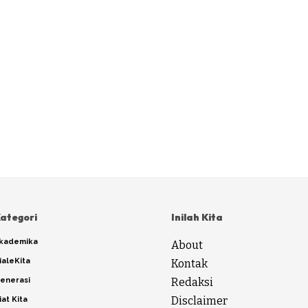
ategori
Inilah Kita
kademika
About
ialeKita
Kontak
enerasi
Redaksi
Disclaimer
iat Kita