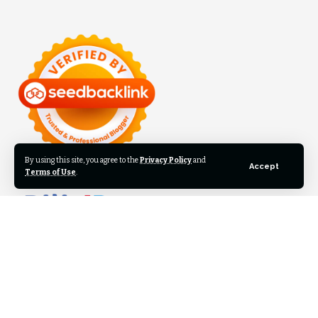
By using this site, you agree to the
Privacy Policy
and
Accept
Terms of Use
.