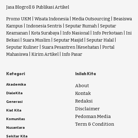
Jasa Blogroll & Publikasi Artikel
Promo UKM
|
Wisata Indonesia
|
Media Outsourcing
|
Beasiswa
Kampus
|
Indonesia Sentris
|
Seputar Rumah
|
Seputar
Keamanan
|
Kota Surabaya
|
Info Nasional
|
Info Perkotaan
|
Ini
Bekasi
|
Suara Muslim
|
Seputar Masjid
|
Seputar Halal
|
Seputar Kuliner
|
Suara Pesantren
|
Kesehatan
|
Portal
Mahasiswa
|
Kirim Artikel
|
Info Pasar
Kategori
Inilah Kita
Akademika
About
Kontak
DialeKita
Redaksi
Generasi
Disclaimer
Kiat Kita
Pedoman Media
Komunitas
Term & Condition
Nusantara
Sekitar Kita