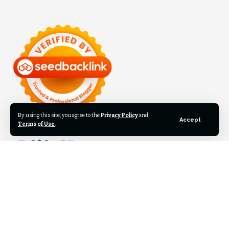
By using this site, you agree to the
Privacy Policy
and
Accept
Terms of Use
.