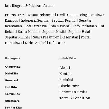
Jasa Blogroll & Publikasi Artikel
Promo UKM
|
Wisata Indonesia
|
Media Outsourcing
|
Beasiswa
Kampus
|
Indonesia Sentris
|
Seputar Rumah
|
Seputar
Keamanan
|
Kota Surabaya
|
Info Nasional
|
Info Perkotaan
|
Ini
Bekasi
|
Suara Muslim
|
Seputar Masjid
|
Seputar Halal
|
Seputar Kuliner
|
Suara Pesantren
|
Kesehatan
|
Portal
Mahasiswa
|
Kirim Artikel
|
Info Pasar
Kategori
Inilah Kita
Akademika
About
Kontak
DialeKita
Redaksi
Generasi
Disclaimer
Kiat Kita
Pedoman Media
Komunitas
Term & Condition
Nusantara
Sekitar Kita