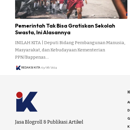
Pemerintah Tak Bisa Gratiskan Sekolah
Swasta, Ini Alasannya
INILAH KITA | Deputi Bidang Pembangunan Manusia,
Masyarakat, dan Kebudayaan Kementerian
PPN/Bappenas…
REDAKSI KITA
03/08/2024
K
A
D
G
Jasa Blogroll & Publikasi Artikel
K