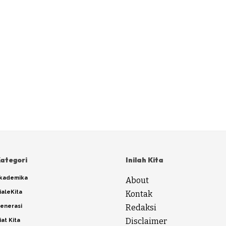
ategori
Inilah Kita
kademika
About
ialeKita
Kontak
enerasi
Redaksi
Disclaimer
iat Kita