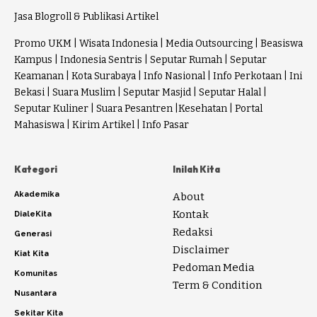
Jasa Blogroll & Publikasi Artikel
Promo UKM
|
Wisata Indonesia
|
Media Outsourcing
|
Beasiswa
Kampus
|
Indonesia Sentris
|
Seputar Rumah
|
Seputar
Keamanan
|
Kota Surabaya
|
Info Nasional
|
Info Perkotaan
|
Ini
Bekasi
|
Suara Muslim
|
Seputar Masjid
|
Seputar Halal
|
Seputar Kuliner
|
Suara Pesantren
|
Kesehatan
|
Portal
Mahasiswa
|
Kirim Artikel
|
Info Pasar
Kategori
Inilah Kita
Akademika
About
Kontak
DialeKita
Redaksi
Generasi
Disclaimer
Kiat Kita
Pedoman Media
Komunitas
Term & Condition
Nusantara
Sekitar Kita