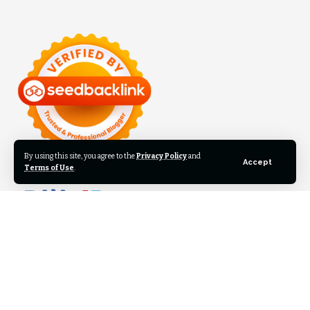
By using this site, you agree to the
Privacy Policy
and
Accept
Terms of Use
.