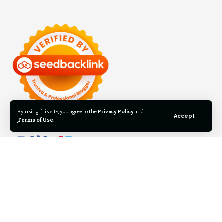
By using this site, you agree to the
Privacy Policy
and
Accept
Terms of Use
.