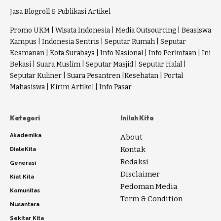
Jasa Blogroll & Publikasi Artikel
Promo UKM
|
Wisata Indonesia
|
Media Outsourcing
|
Beasiswa
Kampus
|
Indonesia Sentris
|
Seputar Rumah
|
Seputar
Keamanan
|
Kota Surabaya
|
Info Nasional
|
Info Perkotaan
|
Ini
Bekasi
|
Suara Muslim
|
Seputar Masjid
|
Seputar Halal
|
Seputar Kuliner
|
Suara Pesantren
|
Kesehatan
|
Portal
Mahasiswa
|
Kirim Artikel
|
Info Pasar
Kategori
Inilah Kita
Akademika
About
Kontak
DialeKita
Redaksi
Generasi
Disclaimer
Kiat Kita
Pedoman Media
Komunitas
Term & Condition
Nusantara
Sekitar Kita