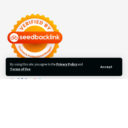
By using this site, you agree to the
Privacy Policy
and
Accept
Terms of Use
.