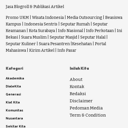
Jasa Blogroll & Publikasi Artikel
Promo UKM
|
Wisata Indonesia
|
Media Outsourcing
|
Beasiswa
Kampus
|
Indonesia Sentris
|
Seputar Rumah
|
Seputar
Keamanan
|
Kota Surabaya
|
Info Nasional
|
Info Perkotaan
|
Ini
Bekasi
|
Suara Muslim
|
Seputar Masjid
|
Seputar Halal
|
Seputar Kuliner
|
Suara Pesantren
|
Kesehatan
|
Portal
Mahasiswa
|
Kirim Artikel
|
Info Pasar
Kategori
Inilah Kita
Akademika
About
Kontak
DialeKita
Redaksi
Generasi
Disclaimer
Kiat Kita
Pedoman Media
Komunitas
Term & Condition
Nusantara
Sekitar Kita