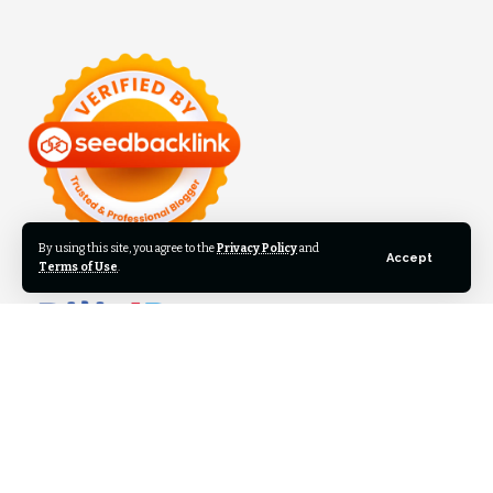
By using this site, you agree to the
Privacy Policy
and
Accept
Terms of Use
.