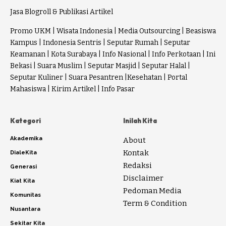
Jasa Blogroll & Publikasi Artikel
Promo UKM
|
Wisata Indonesia
|
Media Outsourcing
|
Beasiswa
Kampus
|
Indonesia Sentris
|
Seputar Rumah
|
Seputar
Keamanan
|
Kota Surabaya
|
Info Nasional
|
Info Perkotaan
|
Ini
Bekasi
|
Suara Muslim
|
Seputar Masjid
|
Seputar Halal
|
Seputar Kuliner
|
Suara Pesantren
|
Kesehatan
|
Portal
Mahasiswa
|
Kirim Artikel
|
Info Pasar
Kategori
Inilah Kita
Akademika
About
Kontak
DialeKita
Redaksi
Generasi
Disclaimer
Kiat Kita
Pedoman Media
Komunitas
Term & Condition
Nusantara
Sekitar Kita