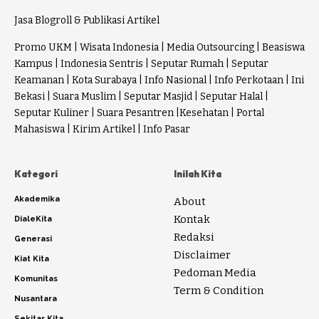
Jasa Blogroll & Publikasi Artikel
Promo UKM
|
Wisata Indonesia
|
Media Outsourcing
|
Beasiswa
Kampus
|
Indonesia Sentris
|
Seputar Rumah
|
Seputar
Keamanan
|
Kota Surabaya
|
Info Nasional
|
Info Perkotaan
|
Ini
Bekasi
|
Suara Muslim
|
Seputar Masjid
|
Seputar Halal
|
Seputar Kuliner
|
Suara Pesantren
|
Kesehatan
|
Portal
Mahasiswa
|
Kirim Artikel
|
Info Pasar
Kategori
Inilah Kita
Akademika
About
Kontak
DialeKita
Redaksi
Generasi
Disclaimer
Kiat Kita
Pedoman Media
Komunitas
Term & Condition
Nusantara
Sekitar Kita