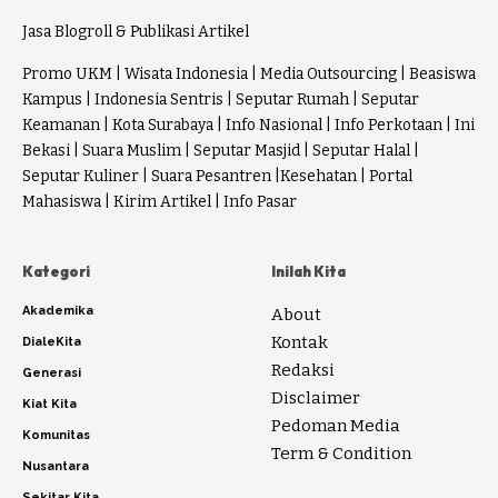
Jasa Blogroll & Publikasi Artikel
Promo UKM
|
Wisata Indonesia
|
Media Outsourcing
|
Beasiswa
Kampus
|
Indonesia Sentris
|
Seputar Rumah
|
Seputar
Keamanan
|
Kota Surabaya
|
Info Nasional
|
Info Perkotaan
|
Ini
Bekasi
|
Suara Muslim
|
Seputar Masjid
|
Seputar Halal
|
Seputar Kuliner
|
Suara Pesantren
|
Kesehatan
|
Portal
Mahasiswa
|
Kirim Artikel
|
Info Pasar
Kategori
Inilah Kita
Akademika
About
Kontak
DialeKita
Redaksi
Generasi
Disclaimer
Kiat Kita
Pedoman Media
Komunitas
Term & Condition
Nusantara
Sekitar Kita