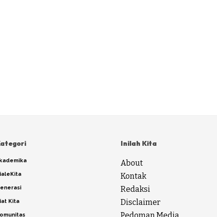
ategori
Inilah Kita
kademika
About
ialeKita
Kontak
enerasi
Redaksi
Disclaimer
iat Kita
Pedoman Media
omunitas