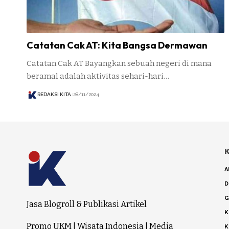
Catatan Cak AT: Kita Bangsa Dermawan
Catatan Cak AT Bayangkan sebuah negeri di mana
beramal adalah aktivitas sehari-hari…
REDAKSI KITA
28/11/2024
K
A
D
G
Jasa Blogroll & Publikasi Artikel
K
Promo UKM
|
Wisata Indonesia
|
Media
K