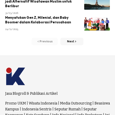
jadi Alternatif Wisatawan Muslim untuk
Berlibur
31/03/2026
Menyatukan Gen Z, Milenial, dan Baby
Boomer dalam Kolaborasi Perusahaan
24/11/2025
Previous
Next
Jasa Blogroll & Publikasi Artikel
Promo UKM
|
Wisata Indonesia
|
Media Outsourcing
|
Beasiswa
Kampus
|
Indonesia Sentris
|
Seputar Rumah
|
Seputar