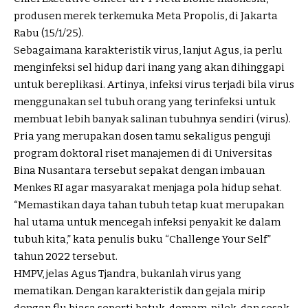
produsen merek terkemuka Meta Propolis, di Jakarta
Rabu (15/1/25).
Sebagaimana karakteristik virus, lanjut Agus, ia perlu
menginfeksi sel hidup dari inang yang akan dihinggapi
untuk bereplikasi. Artinya, infeksi virus terjadi bila virus
menggunakan sel tubuh orang yang terinfeksi untuk
membuat lebih banyak salinan tubuhnya sendiri (virus).
Pria yang merupakan dosen tamu sekaligus penguji
program doktoral riset manajemen di di Universitas
Bina Nusantara tersebut sepakat dengan imbauan
Menkes RI agar masyarakat menjaga pola hidup sehat.
“Memastikan daya tahan tubuh tetap kuat merupakan
hal utama untuk mencegah infeksi penyakit ke dalam
tubuh kita,” kata penulis buku “Challenge Your Self”
tahun 2022 tersebut.
HMPV, jelas Agus Tjandra, bukanlah virus yang
mematikan. Dengan karakteristik dan gejala mirip
dengan flu biasa seperti batuk, demam, pilek, dan sesak