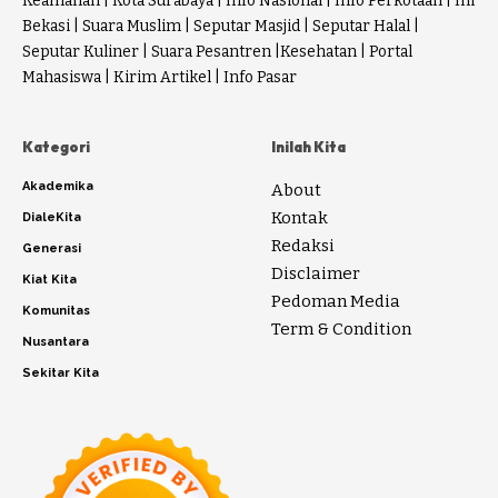
Keamanan
|
Kota Surabaya
|
Info Nasional
|
Info Perkotaan
|
Ini
Bekasi
|
Suara Muslim
|
Seputar Masjid
|
Seputar Halal
|
Seputar Kuliner
|
Suara Pesantren
|
Kesehatan
|
Portal
Mahasiswa
|
Kirim Artikel
|
Info Pasar
Kategori
Inilah Kita
Akademika
About
Kontak
DialeKita
Redaksi
Generasi
Disclaimer
Kiat Kita
Pedoman Media
Komunitas
Term & Condition
Nusantara
Sekitar Kita