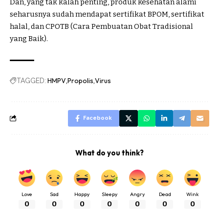
Dan, yang tak kalah penting, produk kesehatan alami
seharusnya sudah mendapat sertifikat BPOM, sertifikat
halal, dan CPOTB (Cara Pembuatan Obat Tradisional
yang Baik).
HMPV
Propolis
Virus
TAGGED:
Facebook
What do you think?
Love
Sad
Happy
Sleepy
Angry
Dead
Wink
0
0
0
0
0
0
0