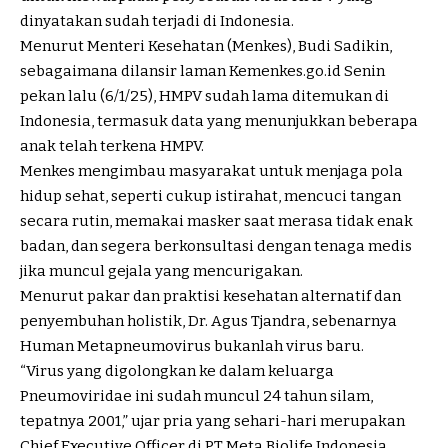
dinyatakan sudah terjadi di Indonesia.
Menurut Menteri Kesehatan (Menkes), Budi Sadikin,
sebagaimana dilansir laman Kemenkes.go.id Senin
pekan lalu (6/1/25), HMPV sudah lama ditemukan di
Indonesia, termasuk data yang menunjukkan beberapa
anak telah terkena HMPV.
Menkes mengimbau masyarakat untuk menjaga pola
hidup sehat, seperti cukup istirahat, mencuci tangan
secara rutin, memakai masker saat merasa tidak enak
badan, dan segera berkonsultasi dengan tenaga medis
jika muncul gejala yang mencurigakan.
Menurut pakar dan praktisi kesehatan alternatif dan
penyembuhan holistik, Dr. Agus Tjandra, sebenarnya
Human Metapneumovirus bukanlah virus baru.
“Virus yang digolongkan ke dalam keluarga
Pneumoviridae ini sudah muncul 24 tahun silam,
tepatnya 2001,” ujar pria yang sehari-hari merupakan
Chief Executive Officer di PT Meta Biolife Indonesia,