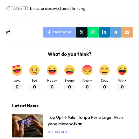
brics
prabowo
tamsil linrung
TAGGED:
Facebook
What do you think?
Love
Sad
Happy
Sleepy
Angry
Dead
Wink
0
0
0
0
0
0
0
Latest News
Top Up FF Kilat Tanpa Perlu Login Akun
yang Merepotkan
SEKITAR KITA