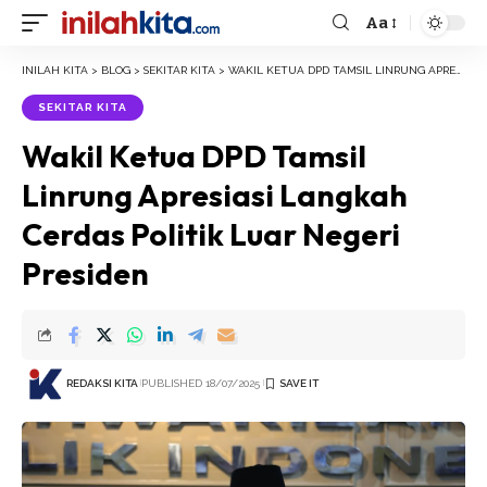
Aa
Font
Resizer
INILAH KITA
>
BLOG
>
SEKITAR KITA
>
WAKIL KETUA DPD TAMSIL LINRUNG APRESIASI LANGKAH CERDAS POLITIK LUAR NEGERI PRESIDEN
SEKITAR KITA
Wakil Ketua DPD Tamsil
Linrung Apresiasi Langkah
Cerdas Politik Luar Negeri
Presiden
REDAKSI KITA
PUBLISHED 18/07/2025