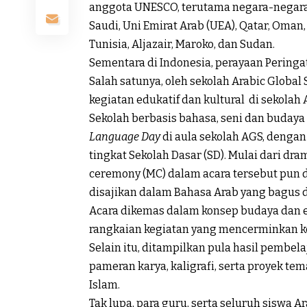
anggota UNESCO, terutama negara-negara A
Saudi, Uni Emirat Arab (UEA), Qatar, Oman, 
Tunisia, Aljazair, Maroko, dan Sudan.
Sementara di Indonesia, perayaan Peringat
Salah satunya, oleh sekolah Arabic Globa
kegiatan edukatif dan kultural di sekolah A
Sekolah berbasis bahasa, seni dan buday
Language Day
di aula sekolah AGS, denga
tingkat Sekolah Dasar (SD). Mulai dari dr
ceremony (MC) dalam acara tersebut pun 
disajikan dalam Bahasa Arab yang bagus d
Acara dikemas dalam konsep budaya dan 
rangkaian kegiatan yang mencerminkan k
Selain itu, ditampilkan pula hasil pembe
pameran karya, kaligrafi, serta proyek te
Islam.
Tak lupa, para guru, serta seluruh siswa Ar