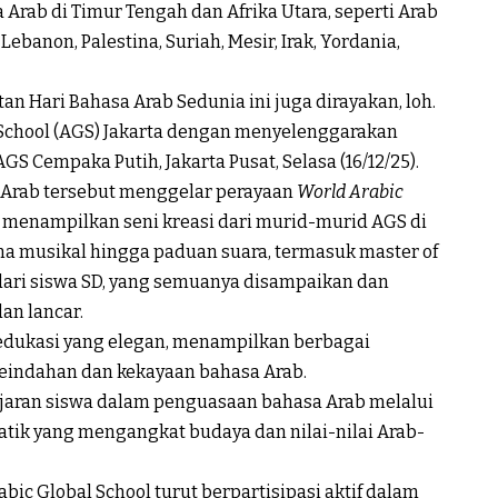
rab di Timur Tengah dan Afrika Utara, seperti Arab
Lebanon, Palestina, Suriah, Mesir, Irak, Yordania,
an Hari Bahasa Arab Sedunia ini juga dirayakan, loh.
l School (AGS) Jakarta dengan menyelenggarakan
GS Cempaka Putih, Jakarta Pusat, Selasa (16/12/25).
a Arab tersebut menggelar perayaan
World Arabic
n menampilkan seni kreasi dari murid-murid AGS di
ama musikal hingga paduan suara, termasuk master of
dari siswa SD, yang semuanya disampaikan dan
an lancar.
edukasi yang elegan, menampilkan berbagai
eindahan dan kekayaan bahasa Arab.
lajaran siswa dalam penguasaan bahasa Arab melalui
matik yang mengangkat budaya dan nilai-nilai Arab-
abic Global School turut berpartisipasi aktif dalam