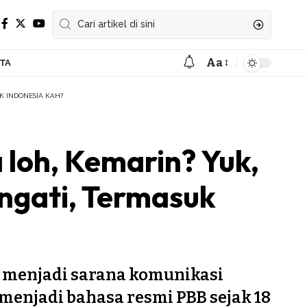
Aa
ITA
Font
Resizer
K INDONESIA KAH?
loh, Kemarin? Yuk,
ngati, Termasuk
, menjadi sarana komunikasi
n menjadi bahasa resmi PBB sejak 18