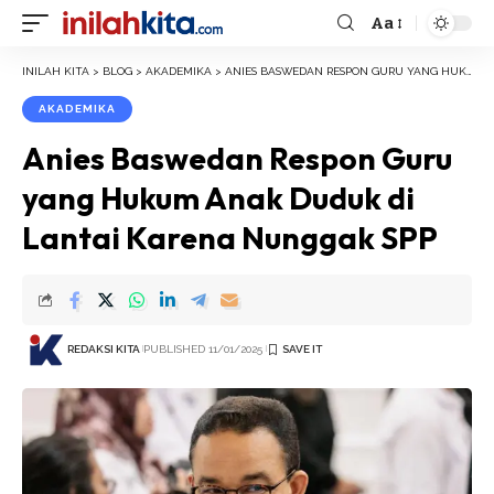
Aa
Font
Resizer
INILAH KITA
>
BLOG
>
AKADEMIKA
>
ANIES BASWEDAN RESPON GURU YANG HUKUM ANAK DUDUK DI LANTAI KARENA NUNGGAK SPP
AKADEMIKA
Anies Baswedan Respon Guru
yang Hukum Anak Duduk di
Lantai Karena Nunggak SPP
REDAKSI KITA
PUBLISHED 11/01/2025