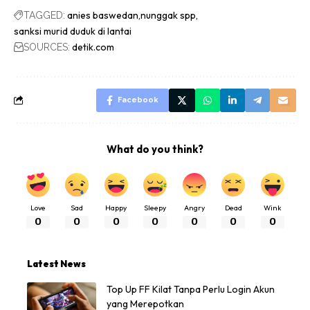
anies baswedan
nunggak spp
TAGGED:
sanksi murid duduk di lantai
detik.com
SOURCES:
Facebook
What do you think?
Love
Sad
Happy
Sleepy
Angry
Dead
Wink
0
0
0
0
0
0
0
Latest News
Top Up FF Kilat Tanpa Perlu Login Akun
yang Merepotkan