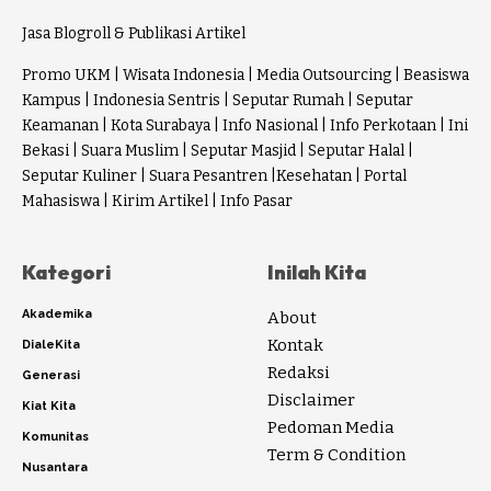
Jasa Blogroll & Publikasi Artikel
Promo UKM
|
Wisata Indonesia
|
Media Outsourcing
|
Beasiswa
Kampus
|
Indonesia Sentris
|
Seputar Rumah
|
Seputar
Keamanan
|
Kota Surabaya
|
Info Nasional
|
Info Perkotaan
|
Ini
Bekasi
|
Suara Muslim
|
Seputar Masjid
|
Seputar Halal
|
Seputar Kuliner
|
Suara Pesantren
|
Kesehatan
|
Portal
Mahasiswa
|
Kirim Artikel
|
Info Pasar
Kategori
Inilah Kita
Akademika
About
Kontak
DialeKita
Redaksi
Generasi
Disclaimer
Kiat Kita
Pedoman Media
Komunitas
Term & Condition
Nusantara