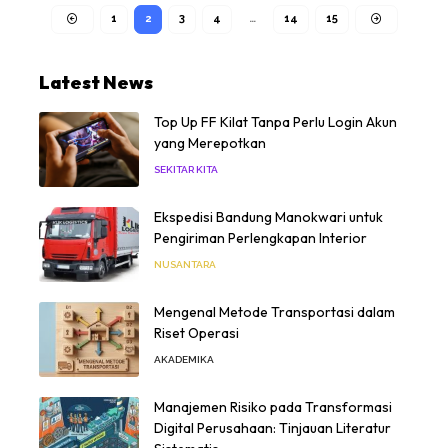
1
2
3
4
…
14
15
Latest News
Top Up FF Kilat Tanpa Perlu Login Akun
yang Merepotkan
SEKITAR KITA
Ekspedisi Bandung Manokwari untuk
Pengiriman Perlengkapan Interior
NUSANTARA
Mengenal Metode Transportasi dalam
Riset Operasi
AKADEMIKA
Manajemen Risiko pada Transformasi
Digital Perusahaan: Tinjauan Literatur