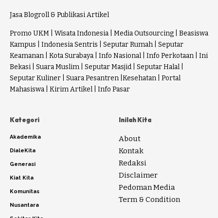
Jasa Blogroll & Publikasi Artikel
Promo UKM
|
Wisata Indonesia
|
Media Outsourcing
|
Beasiswa
Kampus
|
Indonesia Sentris
|
Seputar Rumah
|
Seputar
Keamanan
|
Kota Surabaya
|
Info Nasional
|
Info Perkotaan
|
Ini
Bekasi
|
Suara Muslim
|
Seputar Masjid
|
Seputar Halal
|
Seputar Kuliner
|
Suara Pesantren
|
Kesehatan
|
Portal
Mahasiswa
|
Kirim Artikel
|
Info Pasar
Kategori
Inilah Kita
Akademika
About
Kontak
DialeKita
Redaksi
Generasi
Disclaimer
Kiat Kita
Pedoman Media
Komunitas
Term & Condition
Nusantara