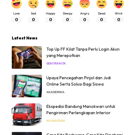
Love
Sad
Happy
Sleepy
Angry
Dead
Wink
0
0
0
0
0
0
0
Latest News
Top Up FF Kilat Tanpa Perlu Login Akun
yang Merepotkan
SEKITAR KITA
Upaya Pencegahan Pinjol dan Judi
Online Serta Solusi Bagi Siswa
AKADEMIKA
Ekspedisi Bandung Manokwari untuk
Pengiriman Perlengkapan Interior
NUSANTARA