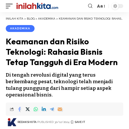
Aa
Font
Resizer
INILAH KITA
>
BLOG
>
AKADEMIKA
>
KEAMANAN DAN RISIKO TEKNOLOGI: RAHASIA BISNIS TETAP TANGGUH DI ERA MODERN
AKADEMIKA
Keamanan dan Risiko
Teknologi: Rahasia Bisnis
Tetap Tangguh di Era Modern
Di tengah revolusi digital yang terus
berkembang pesat, teknologi telah menjadi
tulang punggung dari hampir setiap aspek
operasional bisnis.
REDAKSI KITA
PUBLISHED 30/12/2024