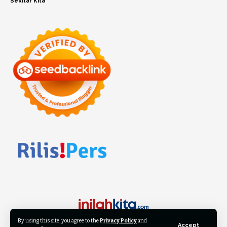
Sekitar Kita
By using this site, you agree to the
Privacy Policy
and
Accept