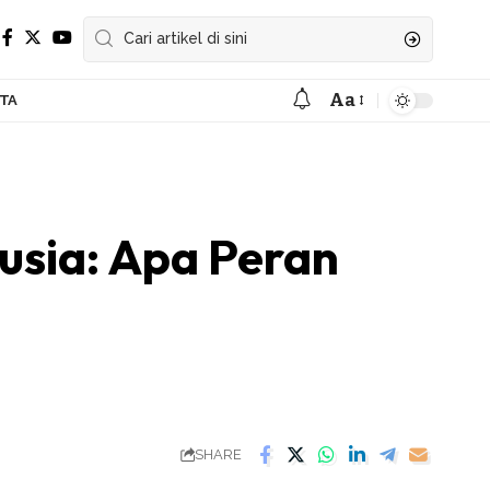
Aa
ITA
Font
Resizer
nusia: Apa Peran
SHARE