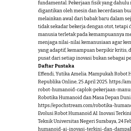
fundamental. Pekerjaan fisik yang dahulu
digantikan oleh mesin dan kecerdasan bua
melainkan awal dari babak baru dalam seja
tidak sekadar bekerja dengan otot, tetapi 
manusia terletak pada kemampuannya me
menjaga nilai-nilai kemanusiaan agar ke
yang adaptif, kemampuan berpikir kritis,
pusat dari setiap inovasi bukan sebagai p
Daftar Pustaka
Effendi, Yutika Amelia. Mampukah Robot H
Republika Online, 25 April 2025. https://
robot-humanoid-caplok-pekerjaan-manus
Robotika Humanoid dan Masa Depan Dunia
https://epochstream.com/robotika-huma
Evolusi Robot Humanoid AI: Inovasi Terk
Teknik Universitas Negeri Surabaya, 24 Febr
humanoid-ai-inovasi-terkini-dan-damp