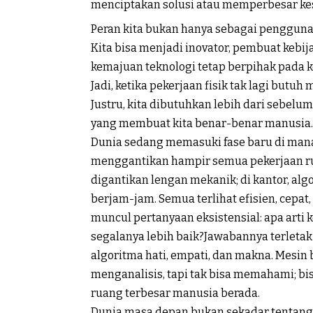
menciptakan solusi atau memperbesar k
Peran kita bukan hanya sebagai pengguna 
Kita bisa menjadi inovator, pembuat keb
kemajuan teknologi tetap berpihak pada 
Jadi, ketika pekerjaan fisik tak lagi butu
Justru, kita dibutuhkan lebih dari sebelum
yang membuat kita benar-benar manusia.
Dunia sedang memasuki fase baru di mana
menggantikan hampir semua pekerjaan rut
digantikan lengan mekanik; di kantor, al
berjam-jam. Semua terlihat efisien, cepat,
muncul pertanyaan eksistensial: apa arti
segalanya lebih baik?Jawabannya terletak 
algoritma hati, empati, dan makna. Mesin 
menganalisis, tapi tak bisa memahami; bisa
ruang terbesar manusia berada.
Dunia masa depan bukan sekadar tentang 