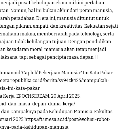
 menjadi pusat kehidupan ekonomi kini perlahan
tan. Namun, hal ini bukan akhir dari peran manusia,
rah peradaban. Di era ini, manusia dituntut untuk
dengan pikiran, empati, dan kreativitas. Kekuatan sejati
mahami makna, memberi arah pada teknologi, serta
majuan tidak kehilangan tujuan. Dengan pendidikan
 dan kesadaran moral, manusia akan tetap menjadi
elaksana, tapi sebagai pencipta masa depan.[]
umanoid ‘Caplok’ Pekerjaan Manusia? Ini Kata Pakar.
ameera.republika.co.id/berita/sv94zk425/mampukah-
ia-ini-kata-pakar
 Kerja. EPOCHSTREAM, 20 April 2025.
noid-dan-masa-depan-dunia-kerja/
ini dan Dampaknya pada Kehidupan Manusia. Fakultas
uari 2025.https://ft.unesa.ac.id/post/evolusi-robot-
aknya-pada-kehidupan-manusia