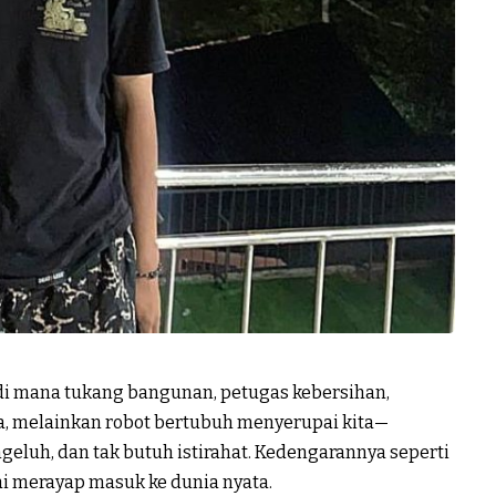
 di mana tukang bangunan, petugas kebersihan,
a, melainkan robot bertubuh menyerupai kita—
geluh, dan tak butuh istirahat. Kedengarannya seperti
ai merayap masuk ke dunia nyata.