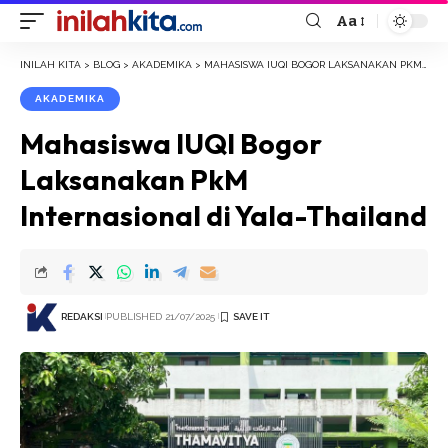
Aa
Font
Resizer
INILAH KITA
>
BLOG
>
AKADEMIKA
>
MAHASISWA IUQI BOGOR LAKSANAKAN PKM INTERNASIONAL DI YALA-THAILAND
AKADEMIKA
Mahasiswa IUQI Bogor
Laksanakan PkM
Internasional di Yala-Thailand
REDAKSI
PUBLISHED 21/07/2025