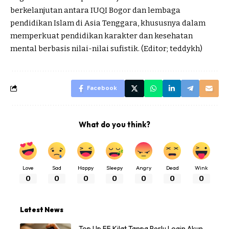
berkelanjutan antara IUQI Bogor dan lembaga
pendidikan Islam di Asia Tenggara, khususnya dalam
memperkuat pendidikan karakter dan kesehatan
mental berbasis nilai-nilai sufistik. (Editor; teddykh)
Facebook
What do you think?
Love
Sad
Happy
Sleepy
Angry
Dead
Wink
0
0
0
0
0
0
0
Latest News
Top Up FF Kilat Tanpa Perlu Login Akun