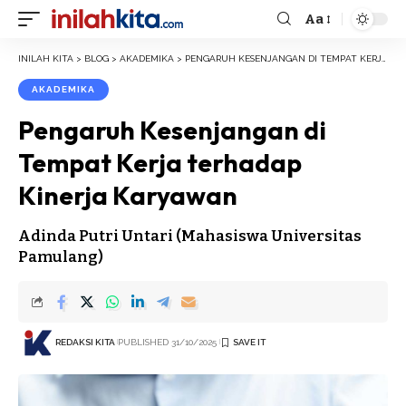
Aa
Font
Resizer
INILAH KITA
>
BLOG
>
AKADEMIKA
>
PENGARUH KESENJANGAN DI TEMPAT KERJA TERHADAP KINERJA KARYAWAN
AKADEMIKA
Pengaruh Kesenjangan di
Tempat Kerja terhadap
Kinerja Karyawan
Adinda Putri Untari (Mahasiswa Universitas
Pamulang)
REDAKSI KITA
PUBLISHED 31/10/2025