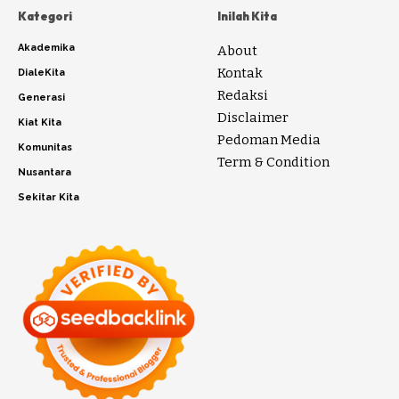
Kategori
Inilah Kita
Akademika
About
Kontak
DialeKita
Redaksi
Generasi
Disclaimer
Kiat Kita
Pedoman Media
Komunitas
Term & Condition
Nusantara
Sekitar Kita