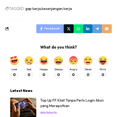
gap kerja
kesenjangan kerja
TAGGED:
Facebook
What do you think?
Love
Sad
Happy
Sleepy
Angry
Dead
Wink
0
0
0
0
0
0
0
Latest News
Top Up FF Kilat Tanpa Perlu Login Akun
yang Merepotkan
SEKITAR KITA