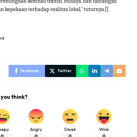
nungkan kembali tradisi, budaya, dan tantangan
kepekaan terhadap realitas lokal,” tuturnya.[]
ia
Facebook
Twitter
you think?
eepy
Angry
Dead
Wink
0
0
0
0