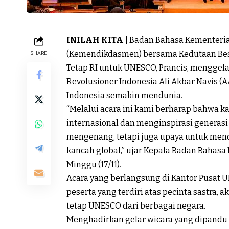
INILAH KITA |
Badan Bahasa Kementeria
(Kemendikdasmen) bersama Kedutaan Besar
SHARE
Tetap RI untuk
UNESCO
, Prancis, mengge
Revolusioner Indonesia Ali Akbar Navis (
Indonesia semakin mendunia.
“Melalui acara ini kami berharap bahwa ka
internasional dan menginspirasi generas
mengenang, tetapi juga upaya untuk mendu
kancah global,” ujar Kepala Badan Bahasa 
Minggu (17/11).
Acara yang berlangsung di Kantor Pusat U
peserta yang terdiri atas pecinta sastra, a
tetap UNESCO dari berbagai negara.
Menghadirkan gelar wicara yang dipandu 