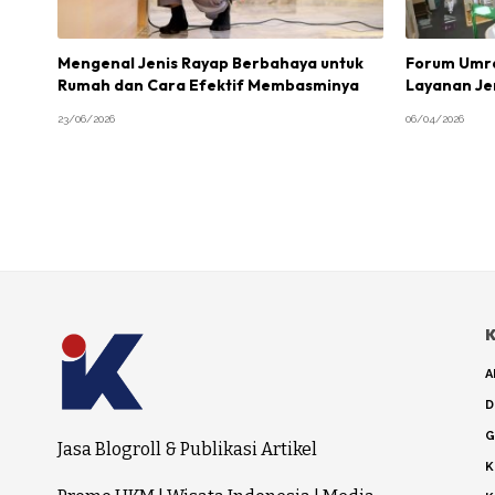
Mengenal Jenis Rayap Berbahaya untuk
Forum Umra
Rumah dan Cara Efektif Membasminya
Layanan J
23/06/2026
06/04/2026
K
A
D
G
Jasa Blogroll & Publikasi Artikel
K