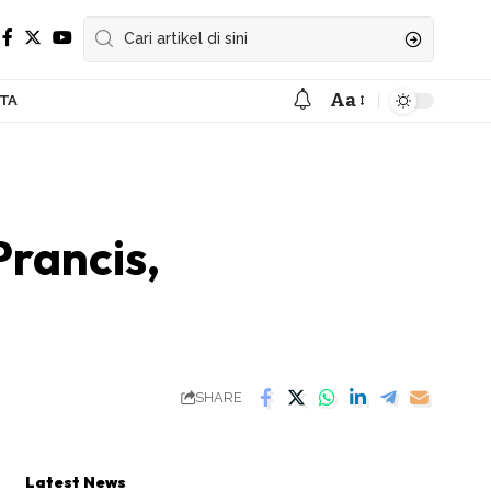
Aa
ITA
Font
Resizer
rancis,
SHARE
Latest News