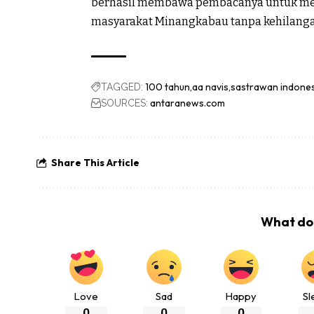
berhasil membawa pembacanya untuk mere
masyarakat Minangkabau tanpa kehilangan 
100 tahun
aa navis
sastrawan indones
TAGGED:
antaranews.com
SOURCES:
Share This Article
What do 
Love
Sad
Happy
Sl
0
0
0