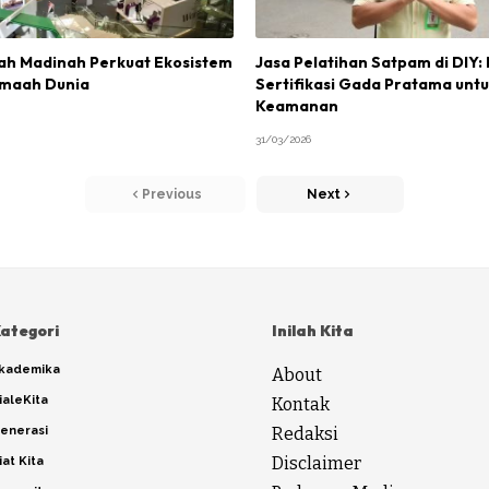
h Madinah Perkuat Ekosistem
Jasa Pelatihan Satpam di DIY:
emaah Dunia
Sertifikasi Gada Pratama unt
Keamanan
31/03/2026
Previous
Next
ategori
Inilah Kita
kademika
About
ialeKita
Kontak
enerasi
Redaksi
Disclaimer
iat Kita